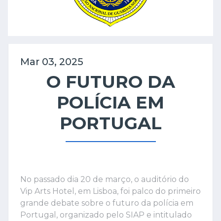
Mar 03, 2025
O FUTURO DA
POLÍCIA EM
PORTUGAL
No passado dia 20 de março, o auditório do
Vip Arts Hotel, em Lisboa, foi palco do primeiro
grande debate sobre o futuro da polícia em
Portugal, organizado pelo SIAP e intitulado