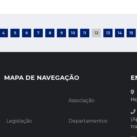
4
5
6
7
8
9
10
11
12
13
14
15
MAPA DE NAVEGAÇÃO
E
Ho
Associação
(A
Legislação
Departamentos
tr