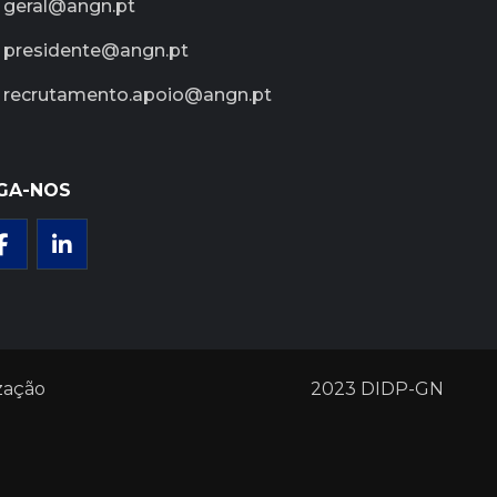
geral@angn.pt
presidente@angn.pt
recrutamento.apoio@angn.pt
GA-NOS
zação
2023 DIDP-GN