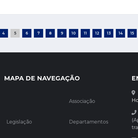
4
5
6
7
8
9
10
11
12
13
14
15
MAPA DE NAVEGAÇÃO
E
Ho
Associação
(A
Legislação
Departamentos
tr