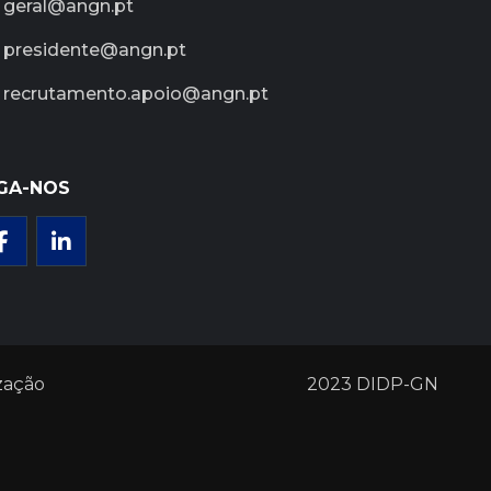
geral@angn.pt
presidente@angn.pt
recrutamento.apoio@angn.pt
GA-NOS
zação
2023 DIDP-GN