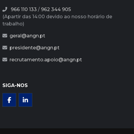
966 110 133
/
962 344 905
(Apartir das 14:00 devido ao nosso horário de
trabalho)
geral@angn.pt
presidente@angn.pt
recrutamento.apoio@angn.pt
SIGA-NOS